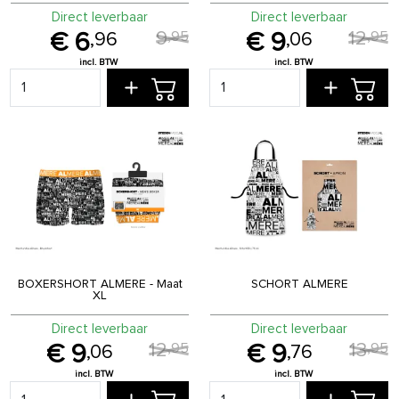
Direct leverbaar
Direct leverbaar
9
12
,
95
,
95
6
9
,
96
,
06
BOXERSHORT ALMERE - Maat
SCHORT ALMERE
XL
Direct leverbaar
Direct leverbaar
12
13
,
95
,
95
9
9
,
06
,
76