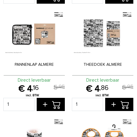
PANNENLAP ALMERE
THEEDOEK ALMERE
Direct leverbaar
Direct leverbaar
5
6
,
95
,
95
4
4
,
16
,
86