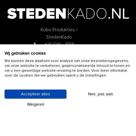
Kubo Produkties /
StedenKado
+31 (0)6 - 1158
7739
Wij gebruiken cookies
info@stedenkado.nl
We kunnen deze plaatsen voor analyse van onze bezoekersgegevens,
om onze website te verbeteren, gepersonaliseerde inhoud te tonen en
om u een geweldige website-ervaring te bieden. Voor meer informatie
KLANTENSERVICE
over de cookies die we gebruiken opent u de instellingen.
Over ons
Algemene voorwaarden
Accepteer alles
Nee, pas aan
Disclaimer
Weigeren
Privacy policy
Contact
VOLG ONS OP!