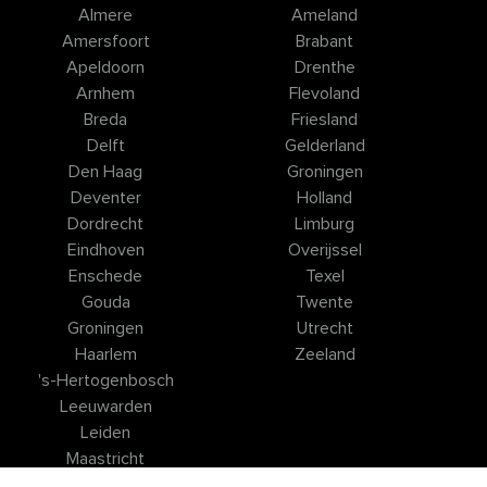
Almere
Ameland
Amersfoort
Brabant
Apeldoorn
Drenthe
Arnhem
Flevoland
Breda
Friesland
Delft
Gelderland
Den Haag
Groningen
Deventer
Holland
Dordrecht
Limburg
Eindhoven
Overijssel
Enschede
Texel
Gouda
Twente
Groningen
Utrecht
Haarlem
Zeeland
's-Hertogenbosch
Leeuwarden
Leiden
Maastricht
Nijmegen