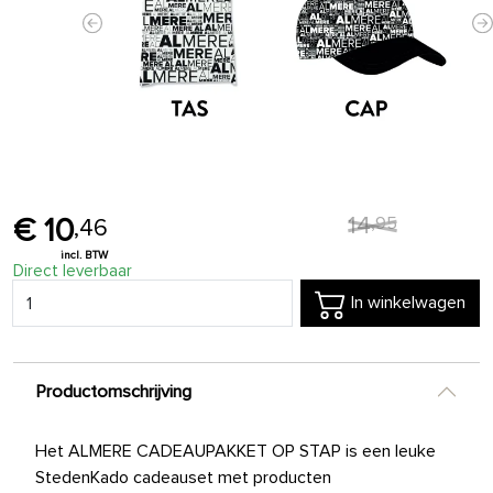
Previous
N
14
,
95
10
,
46
Direct leverbaar
In winkelwagen
Productomschrijving
Het ALMERE CADEAUPAKKET OP STAP is een leuke
StedenKado cadeauset met producten