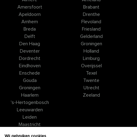
Amersfoort
Brabant
Apeldoorn
Drenthe
Arnhem
Flevoland
Breda
Friesland
Delft
Gelderland
Den Haag
Groningen
Deventer
Holland
Dordrecht
Limburg
Eindhoven
Overijssel
Enschede
Texel
Gouda
Twente
Groningen
Utrecht
Haarlem
Zeeland
's-Hertogenbosch
Leeuwarden
Leiden
Maastricht
Nijmegen
Wij gebruiken cookies