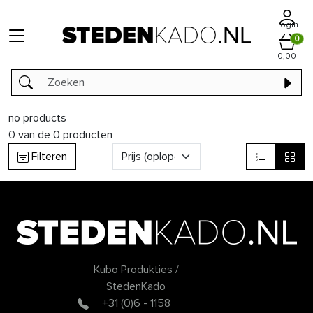
Login
0
0,00
no products
0
van de
0
producten
Filteren
Kubo Produkties /
StedenKado
+31 (0)6 - 1158