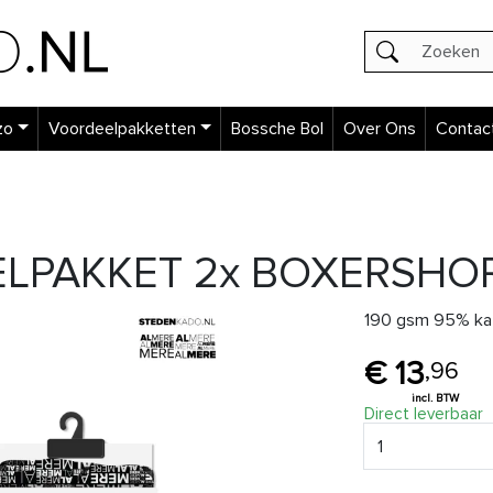
zo
Voordeelpakketten
Bossche Bol
Over Ons
Contac
PAKKET 2x BOXERSHORT
190 gsm 95% ka
13
,
96
Direct leverbaar