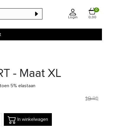
0
Login
0,00
t
 - Maat XL
toen 5% elastaan
19
,
95
In winkelwagen