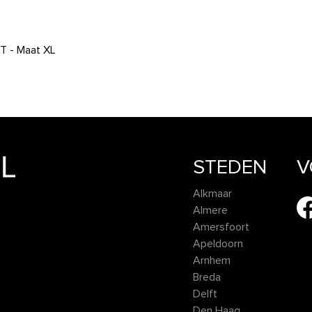
 - Maat XL
STEDEN
V
Alkmaar
Almere
Amersfoort
Apeldoorn
Arnhem
Breda
Delft
Den Haag