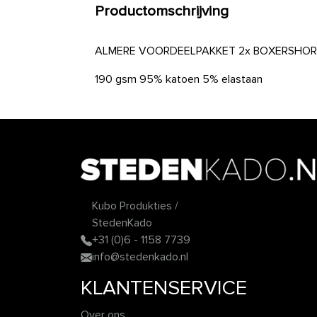
Productomschrijving
ALMERE VOORDEELPAKKET 2x BOXERSHORT
190 gsm 95% katoen 5% elastaan
Kubo Produkties /
StedenKado
+31 (0)6 - 1158 7739
info@stedenkado.nl
KLANTENSERVICE
Over ons