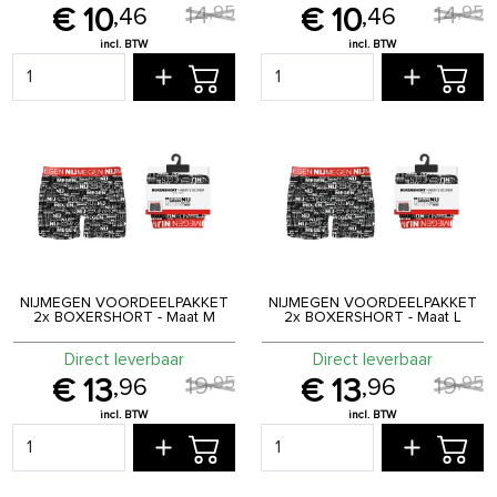
14
14
,
95
,
95
10
10
,
46
,
46
NIJMEGEN VOORDEELPAKKET
NIJMEGEN VOORDEELPAKKET
2x BOXERSHORT - Maat M
2x BOXERSHORT - Maat L
Direct leverbaar
Direct leverbaar
19
19
,
95
,
95
13
13
,
96
,
96