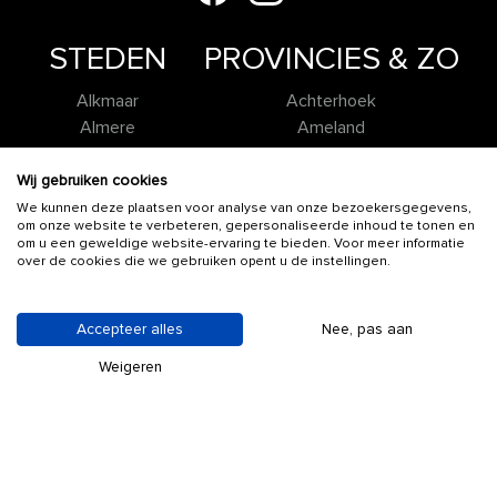
STEDEN
PROVINCIES & ZO
Alkmaar
Achterhoek
Almere
Ameland
Amersfoort
Brabant
Apeldoorn
Drenthe
Wij gebruiken cookies
Arnhem
Flevoland
We kunnen deze plaatsen voor analyse van onze bezoekersgegevens,
om onze website te verbeteren, gepersonaliseerde inhoud te tonen en
Breda
Friesland
om u een geweldige website-ervaring te bieden. Voor meer informatie
Delft
Gelderland
over de cookies die we gebruiken opent u de instellingen.
Den Haag
Groningen
Deventer
Holland
Accepteer alles
Nee, pas aan
Dordrecht
Limburg
Eindhoven
Overijssel
Weigeren
Enschede
Texel
Gouda
Twente
Groningen
Utrecht
Haarlem
Zeeland