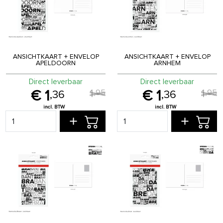
ANSICHTKAART + ENVELOP
ANSICHTKAART + ENVELOP
APELDOORN
ARNHEM
Direct leverbaar
Direct leverbaar
1
1
,
95
,
95
1
1
,
36
,
36