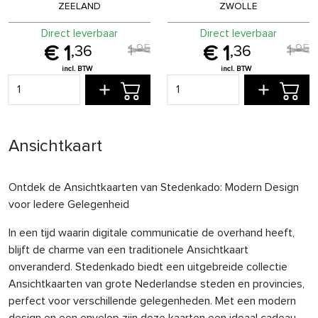
ZEELAND
ZWOLLE
Direct leverbaar
Direct leverbaar
1
1
,
95
,
95
1
1
,
36
,
36
Ansichtkaart
Ontdek de Ansichtkaarten van Stedenkado: Modern Design
voor Iedere Gelegenheid
In een tijd waarin digitale communicatie de overhand heeft,
blijft de charme van een traditionele Ansichtkaart
onveranderd. Stedenkado biedt een uitgebreide collectie
Ansichtkaarten van grote Nederlandse steden en provincies,
perfect voor verschillende gelegenheden. Met een modern
design en een envelop zijn deze kaarten een ideaal cadeau