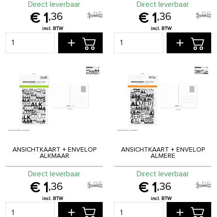
Direct leverbaar
Direct leverbaar
1
1
,
95
,
95
1
1
,
36
,
36
ANSICHTKAART + ENVELOP
ANSICHTKAART + ENVELOP
ALKMAAR
ALMERE
Direct leverbaar
Direct leverbaar
1
1
,
95
,
95
1
1
,
36
,
36