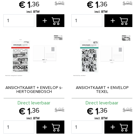
1
1
,
95
,
95
1
1
,
36
,
36
ANSICHTKAART + ENVELOP s-
ANSICHTKAART + ENVELOP
HERTOGENBOSCH
TEXEL
Direct leverbaar
Direct leverbaar
1
1
,
95
,
95
1
1
,
36
,
36