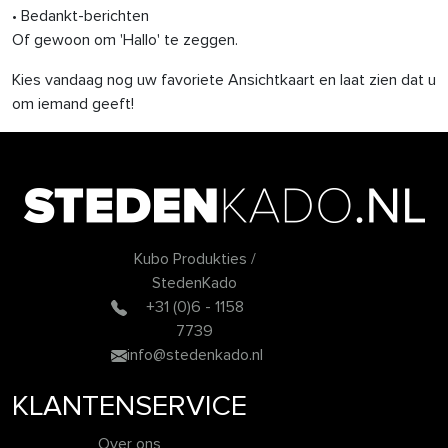
• Bedankt-berichten
Of gewoon om 'Hallo' te zeggen.
Kies vandaag nog uw favoriete Ansichtkaart en laat zien dat u
om iemand geeft!
Kubo Produkties /
StedenKado
+31 (0)6 - 1158
7739
info@stedenkado.nl
KLANTENSERVICE
Over ons