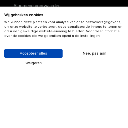
Algemene voorwaarden
Disclaimer
Wij gebruiken cookies
Privacy policy
We kunnen deze plaatsen voor analyse van onze bezoekersgegevens,
Contact
om onze website te verbeteren, gepersonaliseerde inhoud te tonen en
om u een geweldige website-ervaring te bieden. Voor meer informatie
over de cookies die we gebruiken opent u de instellingen.
VOLG ONS OP!
Accepteer alles
Nee, pas aan
Weigeren
STEDEN
PROVINCIES & ZO
Alkmaar
Achterhoek
Almere
Ameland
Amersfoort
Brabant
Apeldoorn
Drenthe
Arnhem
Flevoland
Breda
Friesland
Delft
Gelderland