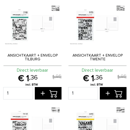
ANSICHTKAART + ENVELOP
ANSICHTKAART + ENVELOP
TILBURG
TWENTE
Direct leverbaar
Direct leverbaar
1
1
,
95
,
95
1
1
,
36
,
36