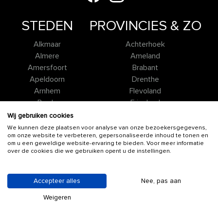
STEDEN
PROVINCIES & ZO
Alkmaar
Achterhoek
Almere
Ameland
Amersfoort
Brabant
Apeldoorn
Drenthe
Arnhem
Flevoland
Breda
Friesland
Delft
Gelderland
Wij gebruiken cookies
Den Haag
Groningen
We kunnen deze plaatsen voor analyse van onze bezoekersgegevens,
om onze website te verbeteren, gepersonaliseerde inhoud te tonen en
Deventer
Holland
om u een geweldige website-ervaring te bieden. Voor meer informatie
Dordrecht
Limburg
over de cookies die we gebruiken opent u de instellingen.
Eindhoven
Overijssel
Enschede
Texel
Accepteer alles
Nee, pas aan
Gouda
Twente
Groningen
Utrecht
Weigeren
Haarlem
Zeeland