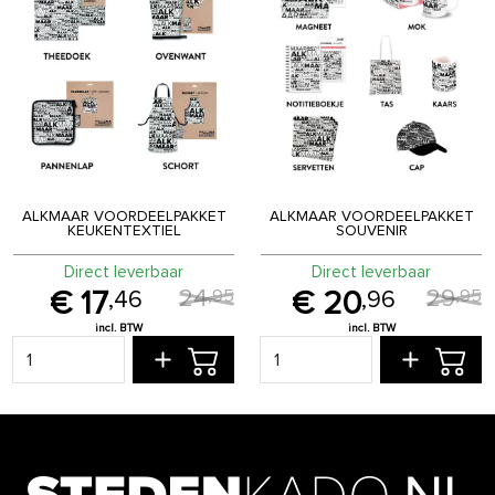
ALKMAAR VOORDEELPAKKET
ALKMAAR VOORDEELPAKKET
KEUKENTEXTIEL
SOUVENIR
Direct leverbaar
Direct leverbaar
24
29
,
95
,
95
17
20
,
46
,
96