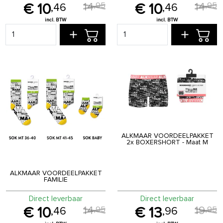
14
14
,
95
,
95
10
10
,
46
,
46
ALKMAAR VOORDEELPAKKET
2x BOXERSHORT - Maat M
ALKMAAR VOORDEELPAKKET
FAMILIE
Direct leverbaar
Direct leverbaar
14
19
,
95
,
95
10
13
,
46
,
96