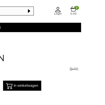
0
Login
0,00
t
N
9
,
95
In winkelwagen