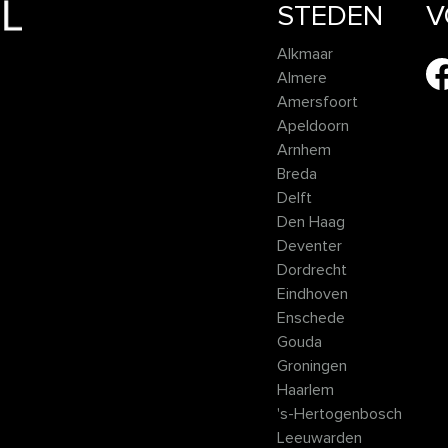
STEDEN
V
Alkmaar
Almere
Amersfoort
Apeldoorn
Arnhem
Breda
Delft
Den Haag
Deventer
Dordrecht
Eindhoven
Enschede
Gouda
Groningen
Haarlem
's-Hertogenbosch
Leeuwarden