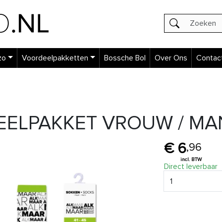
zo
Voordeelpakketten
Bossche Bol
Over Ons
Contac
ELPAKKET VROUW / MA
6
,
96
Direct leverbaar