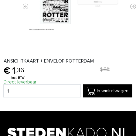
Previous
N
ANSICHTKAART + ENVELOP ROTTERDAM
1
,
95
1
,
36
Direct leverbaar
In winkelwagen