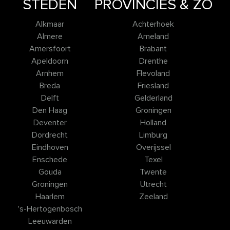
STEDEN
PROVINCIES & ZO
Alkmaar
Achterhoek
Almere
Ameland
Amersfoort
Brabant
Apeldoorn
Drenthe
Arnhem
Flevoland
Breda
Friesland
Delft
Gelderland
Den Haag
Groningen
Deventer
Holland
Dordrecht
Limburg
Eindhoven
Overijssel
Enschede
Texel
Gouda
Twente
Groningen
Utrecht
Haarlem
Zeeland
's-Hertogenbosch
Leeuwarden