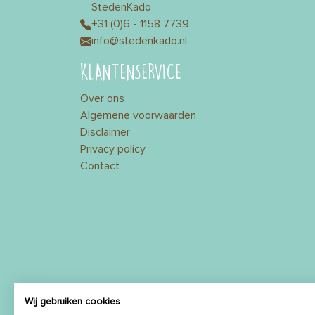
StedenKado
+31 (0)6 - 1158 7739
info@stedenkado.nl
KLANTENSERVICE
Over ons
Algemene voorwaarden
Disclaimer
Privacy policy
Contact
Wij gebruiken cookies