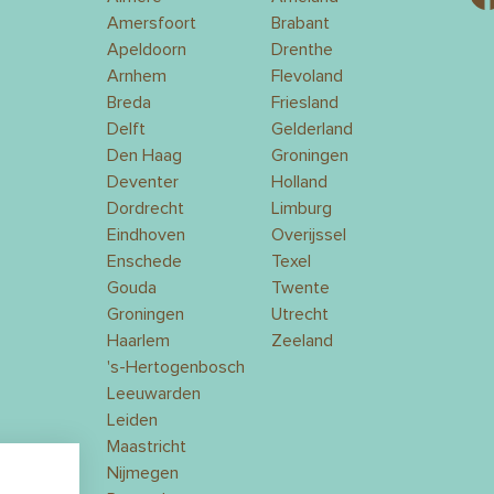
Amersfoort
Brabant
Apeldoorn
Drenthe
Arnhem
Flevoland
Breda
Friesland
Delft
Gelderland
Den Haag
Groningen
Deventer
Holland
Dordrecht
Limburg
Eindhoven
Overijssel
Enschede
Texel
Gouda
Twente
Groningen
Utrecht
Haarlem
Zeeland
's-Hertogenbosch
Leeuwarden
Leiden
Maastricht
Nijmegen