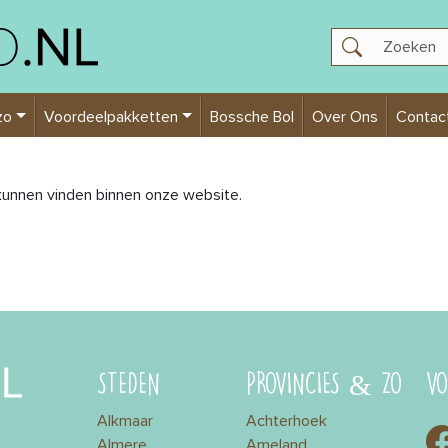
zo
Voordeelpakketten
Bossche Bol
Over Ons
Contac
unnen vinden binnen onze website.
STEDEN
PROVINCIES & ZO
VO
Alkmaar
Achterhoek
Almere
Ameland