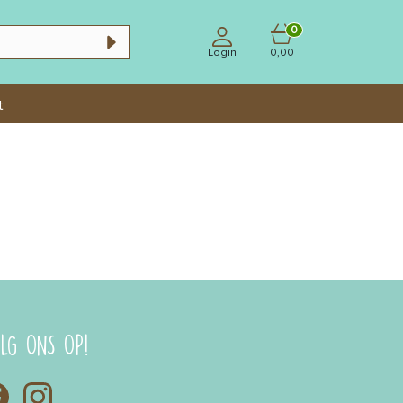
0
Login
0,00
t
LG ONS OP!