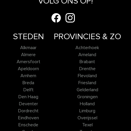
VOLG ONS OP!
STEDEN
PROVINCIES & ZO
Alkmaar
Achterhoek
Almere
Ameland
Amersfoort
Brabant
Apeldoorn
Drenthe
Arnhem
Flevoland
Breda
Friesland
Delft
Gelderland
Den Haag
Groningen
Deventer
Holland
Dordrecht
Limburg
Eindhoven
Overijssel
Enschede
Texel