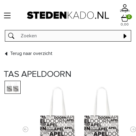
Login
0
0,00
Terug naar overzicht
TAS APELDOORN
Previous
N