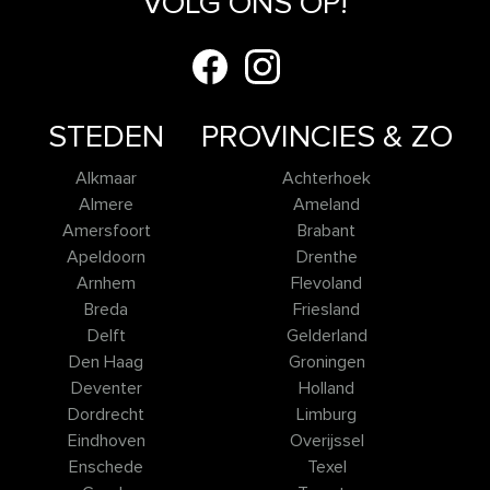
VOLG ONS OP!
STEDEN
PROVINCIES & ZO
Alkmaar
Achterhoek
Almere
Ameland
Amersfoort
Brabant
Apeldoorn
Drenthe
Arnhem
Flevoland
Breda
Friesland
Delft
Gelderland
Den Haag
Groningen
Deventer
Holland
Dordrecht
Limburg
Eindhoven
Overijssel
Enschede
Texel