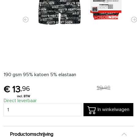
Previous
N
190 gsm 95% katoen 5% elastaan
19
,
95
13
,
96
Direct leverbaar
In winkelwagen
Productomschrijving