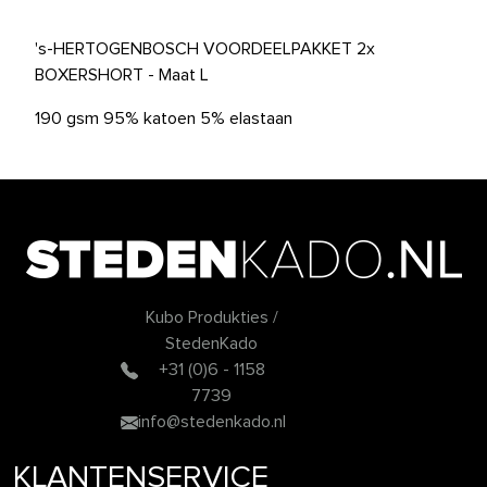
's-HERTOGENBOSCH VOORDEELPAKKET 2x
BOXERSHORT - Maat L
190 gsm 95% katoen 5% elastaan
Kubo Produkties /
StedenKado
+31 (0)6 - 1158
7739
info@stedenkado.nl
KLANTENSERVICE