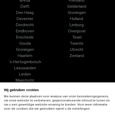
Breda
Friesland
Delft
Gelderland
Den Haag
Groningen
Deventer
Holland
Dordrecht
Limburg
Eindhoven
Overijssel
Enschede
Texel
Gouda
Twente
Groningen
Utrecht
Haarlem
Zeeland
's-Hertogenbosch
Leeuwarden
Leiden
Maastricht
Nijmegen
Wij gebruiken cookies
Rotterdam
We kunnen deze plaatsen voor analyse van onze bezoekersgegevens,
Tilburg
om onze website te verbeteren, gepersonaliseerde inhoud te tonen en
Utrecht
om u een geweldige website-ervaring te bieden. Voor meer informatie
over de cookies die we gebruiken opent u de instellingen.
Valkenburg