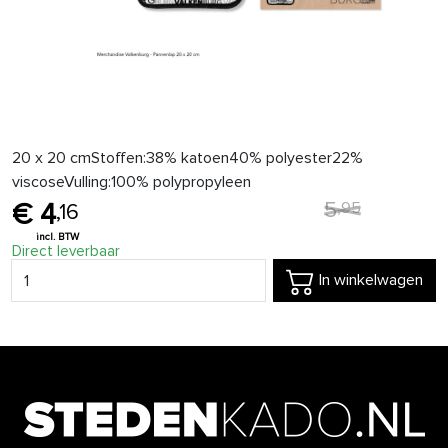
20 x 20 cmStoffen:38% katoen40% polyester22%
viscoseVulling:100% polypropyleen
5
,
95
4
,
16
Direct leverbaar
In winkelwagen