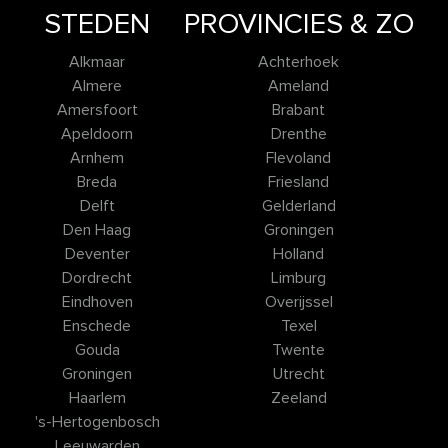
STEDEN
PROVINCIES & ZO
Alkmaar
Achterhoek
Almere
Ameland
Amersfoort
Brabant
Apeldoorn
Drenthe
Arnhem
Flevoland
Breda
Friesland
Delft
Gelderland
Den Haag
Groningen
Deventer
Holland
Dordrecht
Limburg
Eindhoven
Overijssel
Enschede
Texel
Gouda
Twente
Groningen
Utrecht
Haarlem
Zeeland
's-Hertogenbosch
Leeuwarden