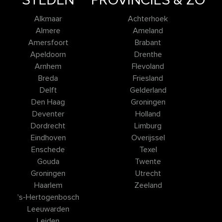
STEDEN
PROVINCIES & ZO
Alkmaar
Achterhoek
Almere
Ameland
Amersfoort
Brabant
Apeldoorn
Drenthe
Arnhem
Flevoland
Breda
Friesland
Delft
Gelderland
Den Haag
Groningen
Deventer
Holland
Dordrecht
Limburg
Eindhoven
Overijssel
Enschede
Texel
Gouda
Twente
Groningen
Utrecht
Haarlem
Zeeland
's-Hertogenbosch
Leeuwarden
Leiden