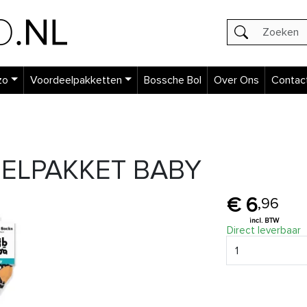
zo
Voordeelpakketten
Bossche Bol
Over Ons
Contac
ELPAKKET BABY
6
,
96
Direct leverbaar