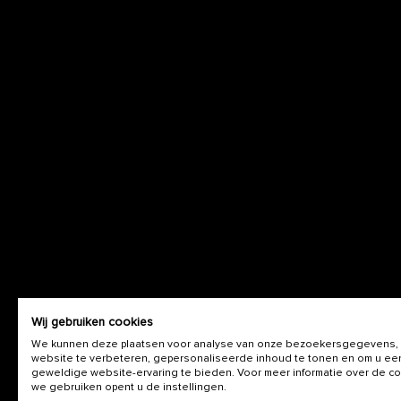
Wij gebruiken cookies
We kunnen deze plaatsen voor analyse van onze bezoekersgegevens,
website te verbeteren, gepersonaliseerde inhoud te tonen en om u ee
geweldige website-ervaring te bieden. Voor meer informatie over de c
we gebruiken opent u de instellingen.