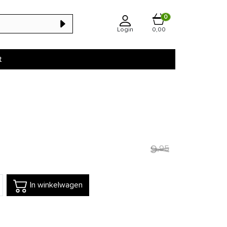
0
Login
0,00
t
9
,
95
In winkelwagen