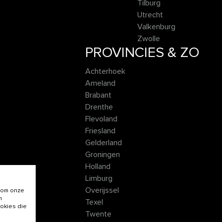
Tilburg
Utrecht
Valkenburg
Zwolle
PROVINCIES & ZO
Achterhoek
Ameland
Brabant
Drenthe
Flevoland
Friesland
Gelderland
Groningen
Holland
Limburg
Overijssel
 om onze
n
Texel
ookies die
Twente