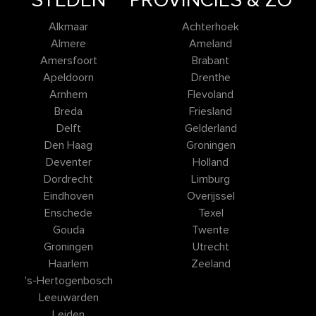
STEDEN
PROVINCIES & ZO
Alkmaar
Achterhoek
Almere
Ameland
Amersfoort
Brabant
Apeldoorn
Drenthe
Arnhem
Flevoland
Breda
Friesland
Delft
Gelderland
Den Haag
Groningen
Deventer
Holland
Dordrecht
Limburg
Eindhoven
Overijssel
Enschede
Texel
Gouda
Twente
Groningen
Utrecht
Haarlem
Zeeland
's-Hertogenbosch
Leeuwarden
Leiden