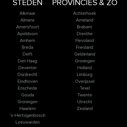
STEDEN
PROVINCIES & ZO
Alkmaar
Achterhoek
Almere
Ameland
Amersfoort
Brabant
Apeldoorn
Drenthe
Arnhem
Flevoland
Breda
Friesland
Delft
Gelderland
Den Haag
Groningen
Deventer
Holland
Dordrecht
Limburg
Eindhoven
Overijssel
Enschede
Texel
Gouda
Twente
Groningen
Utrecht
Haarlem
Zeeland
's-Hertogenbosch
Leeuwarden