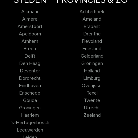
STEDEN
PROVINCIES & ZO
Alkmaar
Achterhoek
Almere
Ameland
Amersfoort
Brabant
Apeldoorn
Drenthe
Arnhem
Flevoland
Breda
Friesland
Delft
Gelderland
Den Haag
Groningen
Deventer
Holland
Dordrecht
Limburg
Eindhoven
Overijssel
Enschede
Texel
Gouda
Twente
Groningen
Utrecht
Haarlem
Zeeland
's-Hertogenbosch
Leeuwarden
Leiden