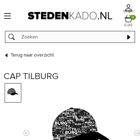
Login
0
0,00
Terug naar overzicht
CAP TILBURG
Previous
N