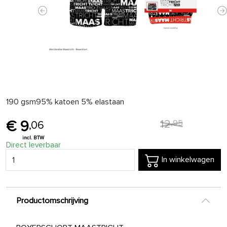
Previous
N
190 gsm95% katoen 5% elastaan
12
,
95
9
,
06
Direct leverbaar
In winkelwagen
Productomschrijving