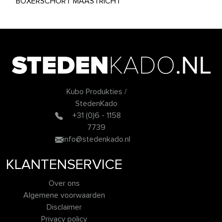
BOXERSCHORT MAASTRICHT
Kubo Produkties /
StedenKado
+31 (0)6 - 1158
7739
info@stedenkado.nl
KLANTENSERVICE
Over ons
Algemene voorwaarden
Disclaimer
Privacy policy