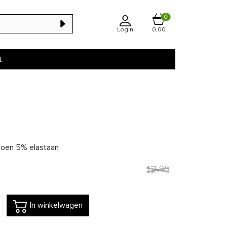
0
Login
0,00
t
oen 5% elastaan
12
,
95
In winkelwagen