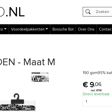
zo
Voordeelpakketten
Bossche Bol
Over Ons
Contac
EN - Maat M
190 gsm95% kat
9
,
06
Direct leverbaar