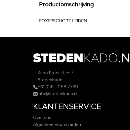
Productomschrijving
BOXERSCHORT LEIDEN
Kubo Produkties /
StedenKado
+31 (0)6 - 1158 7739
info@stedenkado.nl
KLANTENSERVICE
Over ons
Algemene voorwaarden