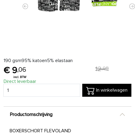
Previous
N
190 gsm95% katoen5% elastaan
12
,
95
9
,
06
Direct leverbaar
In winkelwagen
Productomschrijving
BOXERSCHORT FLEVOLAND