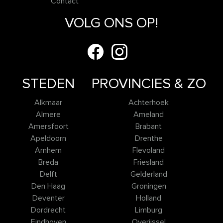
Contact
VOLG ONS OP!
STEDEN
PROVINCIES & ZO
Alkmaar
Achterhoek
Almere
Ameland
Amersfoort
Brabant
Apeldoorn
Drenthe
Arnhem
Flevoland
Breda
Friesland
Delft
Gelderland
Den Haag
Groningen
Deventer
Holland
Dordrecht
Limburg
Eindhoven
Overijssel