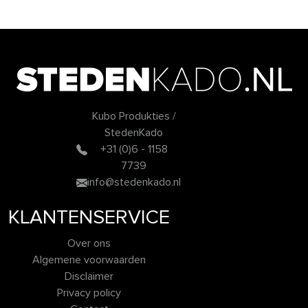
Kubo Produkties /
StedenKado
+31 (0)6 - 1158
7739
info@stedenkado.nl
KLANTENSERVICE
Over ons
Algemene voorwaarden
Disclaimer
Privacy policy