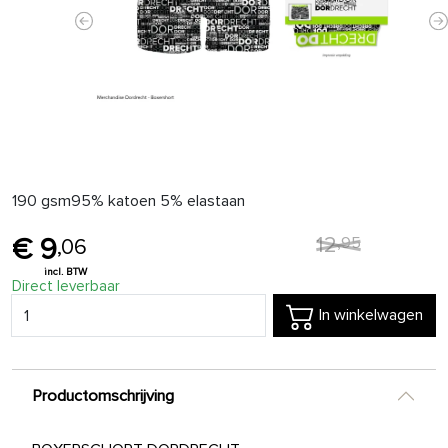
Previous
N
190 gsm95% katoen 5% elastaan
12
,
95
9
,
06
Direct leverbaar
In winkelwagen
Productomschrijving