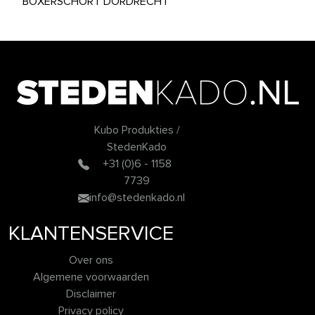
BOXERSCHORT DORDRECHT
Kubo Produkties /
StedenKado
+31 (0)6 - 1158
7739
info@stedenkado.nl
KLANTENSERVICE
Over ons
Algemene voorwaarden
Disclaimer
Privacy policy