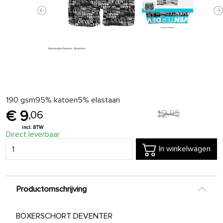
Previous
N
190 gsm95% katoen5% elastaan
12
,
95
9
,
06
Direct leverbaar
In winkelwagen
Productomschrijving
BOXERSCHORT DEVENTER