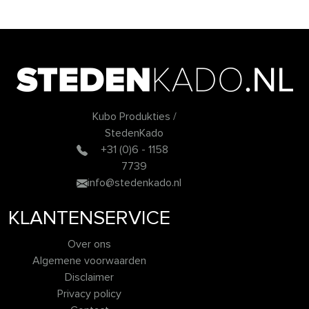
Kubo Produkties /
StedenKado
+31 (0)6 - 1158
7739
info@stedenkado.nl
KLANTENSERVICE
Over ons
Algemene voorwaarden
Disclaimer
Privacy policy