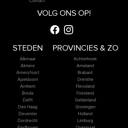
Contact
VOLG ONS OP!
STEDEN
PROVINCIES & ZO
Alkmaar
Achterhoek
Almere
Ameland
Amersfoort
Brabant
Apeldoorn
Drenthe
Arnhem
Flevoland
Breda
Friesland
Delft
Gelderland
Den Haag
Groningen
Deventer
Holland
Dordrecht
Limburg
Eindhoven
Overijssel