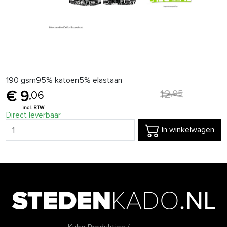
190 gsm95% katoen5% elastaan
12
,
95
9
,
06
Direct leverbaar
In winkelwagen