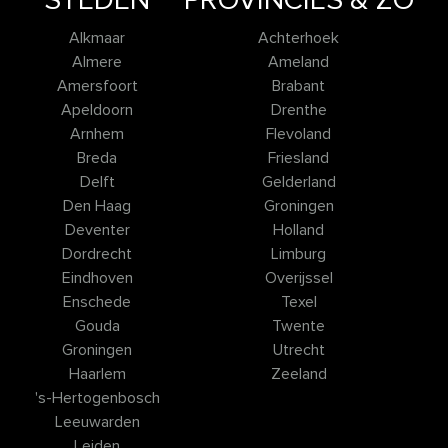
STEDEN
PROVINCIES & ZO
Alkmaar
Achterhoek
Almere
Ameland
Amersfoort
Brabant
Apeldoorn
Drenthe
Arnhem
Flevoland
Breda
Friesland
Delft
Gelderland
Den Haag
Groningen
Deventer
Holland
Dordrecht
Limburg
Eindhoven
Overijssel
Enschede
Texel
Gouda
Twente
Groningen
Utrecht
Haarlem
Zeeland
's-Hertogenbosch
Leeuwarden
Leiden