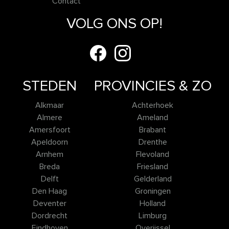
Contact
VOLG ONS OP!
STEDEN
PROVINCIES & ZO
Alkmaar
Achterhoek
Almere
Ameland
Amersfoort
Brabant
Apeldoorn
Drenthe
Arnhem
Flevoland
Breda
Friesland
Delft
Gelderland
Den Haag
Groningen
Deventer
Holland
Dordrecht
Limburg
Eindhoven
Overijssel