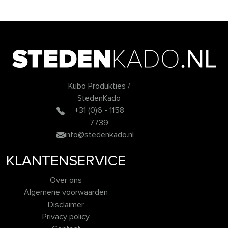
Kubo Produkties /
StedenKado
+31 (0)6 - 1158
7739
info@stedenkado.nl
KLANTENSERVICE
Over ons
Algemene voorwaarden
Disclaimer
Privacy policy