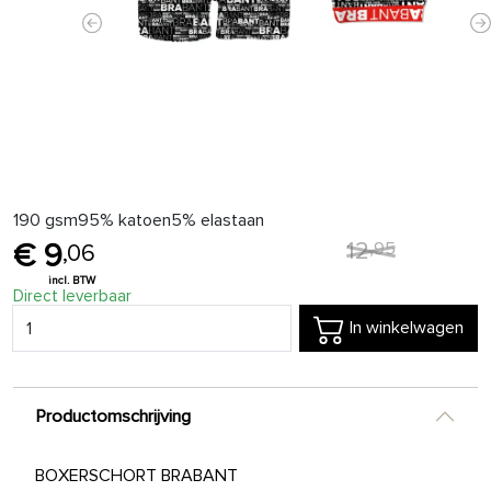
Previous
N
190 gsm95% katoen5% elastaan
12
,
95
9
,
06
Direct leverbaar
In winkelwagen
Productomschrijving
BOXERSCHORT BRABANT