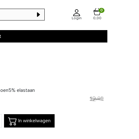
0
Login
0,00
t
oen5% elastaan
12
,
95
In winkelwagen