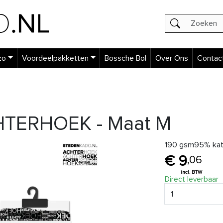
zo
Voordeelpakketten
Bossche Bol
Over Ons
Contac
TERHOEK - Maat M
190 gsm95% kat
9
,
06
Direct leverbaar