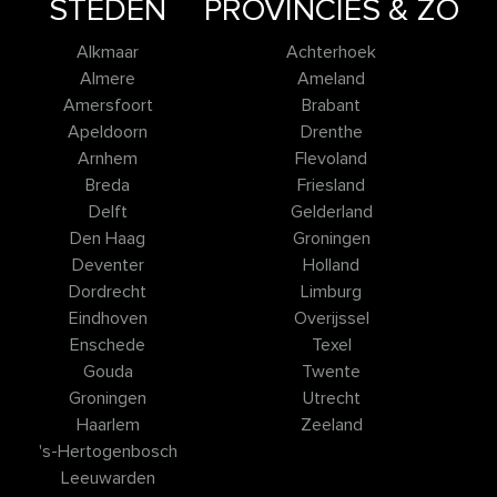
STEDEN
PROVINCIES & ZO
Alkmaar
Achterhoek
Almere
Ameland
Amersfoort
Brabant
Apeldoorn
Drenthe
Arnhem
Flevoland
Breda
Friesland
Delft
Gelderland
Den Haag
Groningen
Deventer
Holland
Dordrecht
Limburg
Eindhoven
Overijssel
Enschede
Texel
Gouda
Twente
Groningen
Utrecht
Haarlem
Zeeland
's-Hertogenbosch
Leeuwarden