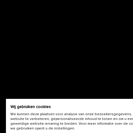
Wij gebruiken cookies
We kunnen deze plaatsen voor analyse van onze bezoekersgegevens,
website te verbeteren, gepersonaliseerde inhoud te tonen en om u ee
geweldige website-ervaring te bieden. Voor meer informatie over de c
we gebruiken opent u de instellingen.