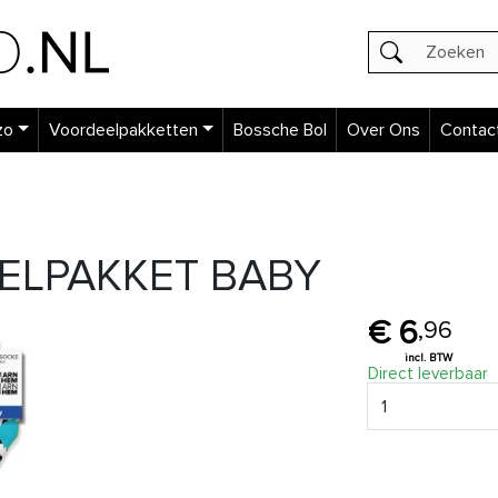
zo
Voordeelpakketten
Bossche Bol
Over Ons
Contac
ELPAKKET BABY
6
,
96
Direct leverbaar