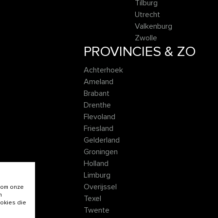
Tilburg
Utrecht
Valkenburg
Zwolle
PROVINCIES & ZO
Achterhoek
Ameland
Brabant
Drenthe
Flevoland
Friesland
Gelderland
Groningen
Holland
Limburg
Overijssel
 om onze
n
Texel
ookies die
Twente