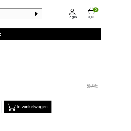
0
Login
0,00
t
9
,
95
In winkelwagen