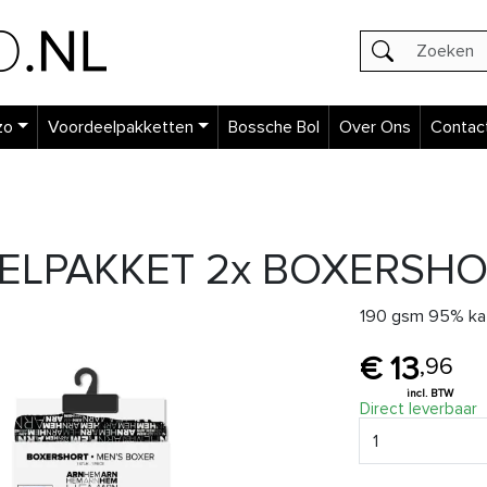
zo
Voordeelpakketten
Bossche Bol
Over Ons
Contac
LPAKKET 2x BOXERSHORT
190 gsm 95% ka
13
,
96
Direct leverbaar