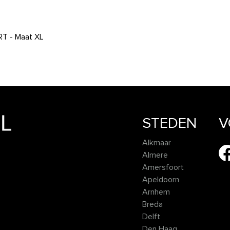
 - Maat XL
STEDEN
V
Alkmaar
Almere
Amersfoort
Apeldoorn
Arnhem
Breda
Delft
Den Haag