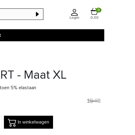
0
Login
0,00
t
 - Maat XL
toen 5% elastaan
19
,
95
In winkelwagen