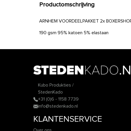
Productomschrijving
ARNHEM VOORDEELPAKKET 2x BOXERSHORT
190 gsm 95% katoen 5% elastaan
Kubo Produkties /
StedenKado
+31 (0)6 - 1158 7739
info@stedenkado.nl
KLANTENSERVICE
Over ons