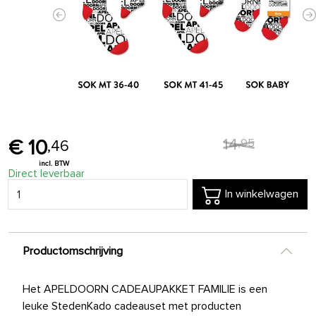
Previous
N
14
,
95
10
,
46
Direct leverbaar
In winkelwagen
Productomschrijving
Het APELDOORN CADEAUPAKKET FAMILIE is een
leuke StedenKado cadeauset met producten