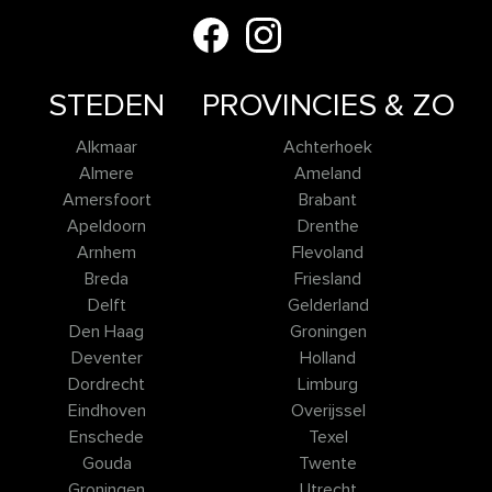
STEDEN
PROVINCIES & ZO
Alkmaar
Achterhoek
Almere
Ameland
Amersfoort
Brabant
Apeldoorn
Drenthe
Arnhem
Flevoland
Breda
Friesland
Delft
Gelderland
Den Haag
Groningen
Deventer
Holland
Dordrecht
Limburg
Eindhoven
Overijssel
Enschede
Texel
Gouda
Twente
Groningen
Utrecht