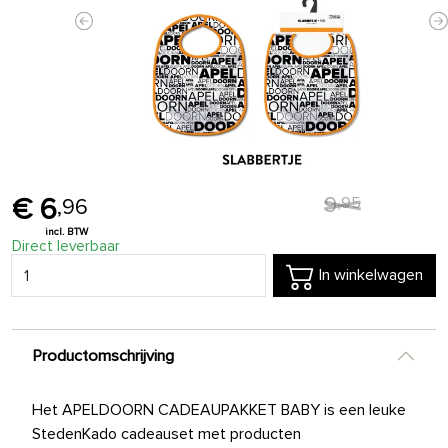
Previous
N
9
,
95
6
,
96
Direct leverbaar
In winkelwagen
Productomschrijving
Het APELDOORN CADEAUPAKKET BABY is een leuke
StedenKado cadeauset met producten