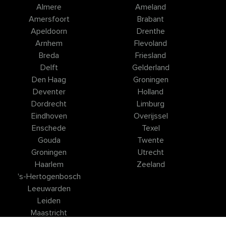
Almere
Ameland
Amersfoort
Brabant
Apeldoorn
Drenthe
Arnhem
Flevoland
Breda
Friesland
Delft
Gelderland
Den Haag
Groningen
Deventer
Holland
Dordrecht
Limburg
Eindhoven
Overijssel
Enschede
Texel
Gouda
Twente
Groningen
Utrecht
Haarlem
Zeeland
's-Hertogenbosch
Leeuwarden
Leiden
Maastricht
Nijmegen