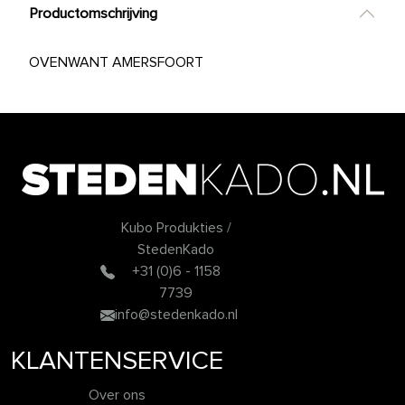
Productomschrijving
OVENWANT AMERSFOORT
Kubo Produkties /
StedenKado
+31 (0)6 - 1158
7739
info@stedenkado.nl
KLANTENSERVICE
Over ons